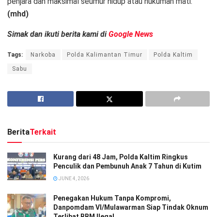
penjara dan maksimal seumur hidup atau hukuman mati.
(mhd)
Simak dan ikuti berita kami di
Google News
Tags:
Narkoba
Polda Kalimantan Timur
Polda Kaltim
Sabu
Berita
Terkait
Kurang dari 48 Jam, Polda Kaltim Ringkus
Penculik dan Pembunuh Anak 7 Tahun di Kutim
JUNE 4, 2026
Penegakan Hukum Tanpa Kompromi,
Danpomdam VI/Mulawarman Siap Tindak Oknum
Terlibat BBM Ilegal