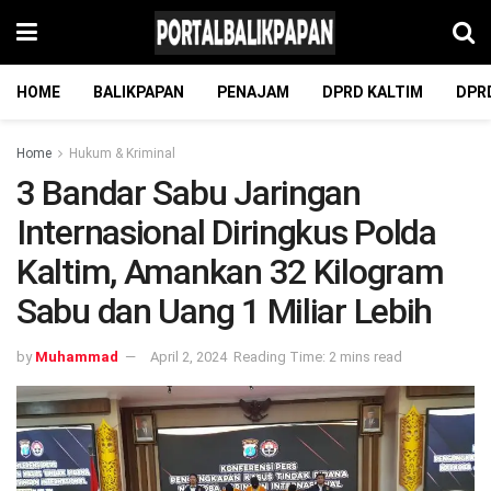
HOME
BALIKPAPAN
PENAJAM
DPRD KALTIM
DPR
Home
Hukum & Kriminal
3 Bandar Sabu Jaringan
Internasional Diringkus Polda
Kaltim, Amankan 32 Kilogram
Sabu dan Uang 1 Miliar Lebih
by
Muhammad
April 2, 2024
Reading Time: 2 mins read