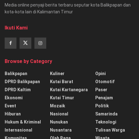
Media online penyaji berita terbaru seputar kota Balikpapan dan
kota-kota lain di Kalimantan Timur
Ikuti Kami
Browse by Category
Balikpapan
Kuliner
Opini
DPRD Balikpapan
Kutai Barat
Otomotif
DPRD Kaltim
Kutai Kartanegara
Paser
Ekonomi
Kutai Timur
Penajam
Event
Mozaik
Politik
Hiburan
Nasional
Samarinda
Hukum & Kriminal
Nunukan
Teknologi
Internasional
Nusantara
Tulisan Warga
Komunitas
Olah Raga
Wisata