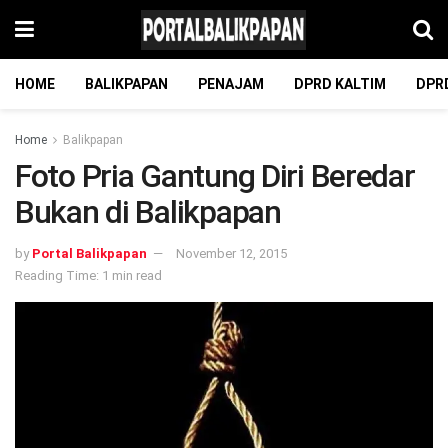
HOME
BALIKPAPAN
PENAJAM
DPRD KALTIM
DPR
Home
Balikpapan
Foto Pria Gantung Diri Beredar
Bukan di Balikpapan
by
Portal Balikpapan
November 12, 2015
Reading Time: 1 min read