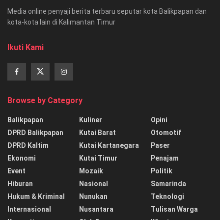
Media online penyaji berita terbaru seputar kota Balikpapan dan
kota-kota lain di Kalimantan Timur
Ikuti Kami
Browse by Category
Balikpapan
Kuliner
Opini
DPRD Balikpapan
Kutai Barat
Otomotif
DPRD Kaltim
Kutai Kartanegara
Paser
Ekonomi
Kutai Timur
Penajam
Event
Mozaik
Politik
Hiburan
Nasional
Samarinda
Hukum & Kriminal
Nunukan
Teknologi
Internasional
Nusantara
Tulisan Warga