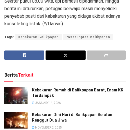
Sekitar pukul 08.00 wita, api berhasil dipadamkan. Hingga
berita ini diturunkan, petugas berwajib masih menyelidiki
penyebab pasti dari kebakaran yang diduga akibat adanya
konseleting listrik. (*/Darwis)
Tags:
Kebakaran Balikpapan
Pasar Inpres Balikpapan
Berita
Terkait
Kebakaran Rumah di Balikpapan Barat, Enam KK
Terdampak
JANUARY 14, 2026
Kebakaran Dini Hari di Balikpapan Selatan
Renggut Dua Jiwa
NOVEMBER 2, 2025