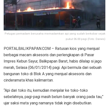
Petugas pemadam berusaha memadamkan api yang sudah berkobar sejak
pukul 06.00 pagi (Foto: Darwis)
PORTALBALIKPAPAN.COM – Ratusan kios yang menjual
berbagai macam aksesoris dan perlengkapan di Pasar
Impres Kebun Sayur, Balikpapan Barat, habis dilalap si jago
merah, Selasa (06/01/2014) pagi. Api bermula dari sebuah
bangunan toko di Blok A yang menjual aksesoris dan
cinderamata khas kalimantan.
“Api dari toko itu, kemudian menjalar ke toko-toko
sebelahnya, pagi-pagi masih belum banyak orang pada tau,”
ujar saksi mata yang namanya tidak ingin disebutkan.