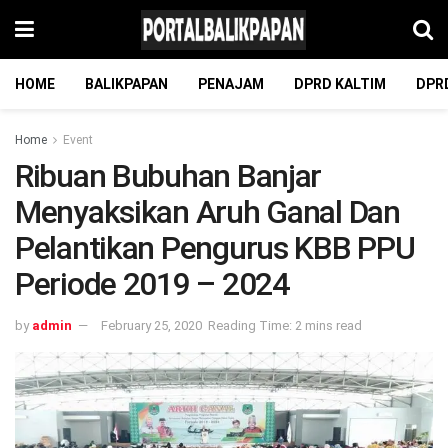
HOME
BALIKPAPAN
PENAJAM
DPRD KALTIM
DPR
Home
Event
Ribuan Bubuhan Banjar
Menyaksikan Aruh Ganal Dan
Pelantikan Pengurus KBB PPU
Periode 2019 – 2024
by
admin
February 25, 2020
Reading Time: 2 mins read