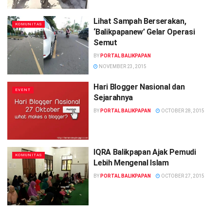
Lihat Sampah Berserakan,
KOMUNITAS
‘Balikpapanew’ Gelar Operasi
Semut
BY
PORTAL BALIKPAPAN
NOVEMBER 23, 2015
Hari Blogger Nasional dan
EVENT
Sejarahnya
BY
PORTAL BALIKPAPAN
OCTOBER 28, 2015
IQRA Balikpapan Ajak Pemudi
KOMUNITAS
Lebih Mengenal Islam
BY
PORTAL BALIKPAPAN
OCTOBER 27, 2015