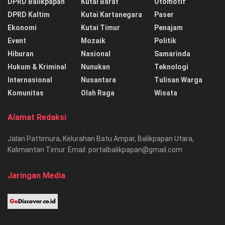
DPRD Balikpapan
Kutai Barat
Otomotif
DPRD Kaltim
Kutai Kartanegara
Paser
Ekonomi
Kutai Timur
Penajam
Event
Mozaik
Politik
Hiburan
Nasional
Samarinda
Hukum & Kriminal
Nunukan
Teknologi
Internasional
Nusantara
Tulisan Warga
Komunitas
Olah Raga
Wisata
Alamat Redaksi
Jalan Pattimura, Kelurahan Batu Ampar, Balikpapan Utara,
Kalimantan Timur. Email: portalbalikpapan@gmail.com
Jaringan Media