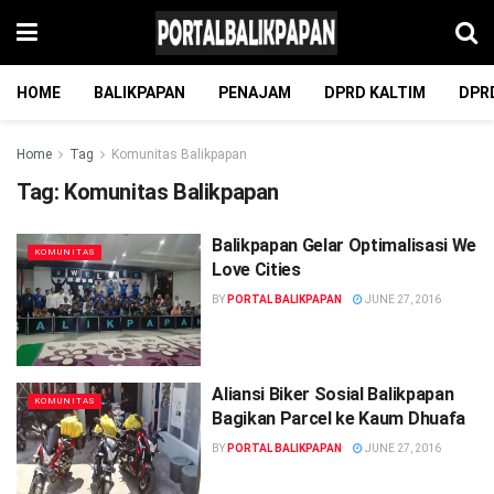
HOME
BALIKPAPAN
PENAJAM
DPRD KALTIM
DPR
Home
Tag
Komunitas Balikpapan
Tag:
Komunitas Balikpapan
Balikpapan Gelar Optimalisasi We
KOMUNITAS
Love Cities
BY
PORTAL BALIKPAPAN
JUNE 27, 2016
Aliansi Biker Sosial Balikpapan
KOMUNITAS
Bagikan Parcel ke Kaum Dhuafa
BY
PORTAL BALIKPAPAN
JUNE 27, 2016