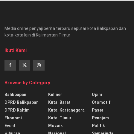
Media online penyaji berita terbaru seputar kota Balikpapan dan
kota-kota lain di Kalimantan Timur
Ikuti Kami
Browse by Category
Balikpapan
Kuliner
Opini
DPRD Balikpapan
Kutai Barat
Otomotif
DPRD Kaltim
Kutai Kartanegara
Paser
Ekonomi
Kutai Timur
Penajam
Event
Mozaik
Politik
Hiburan
Nasional
Samarinda