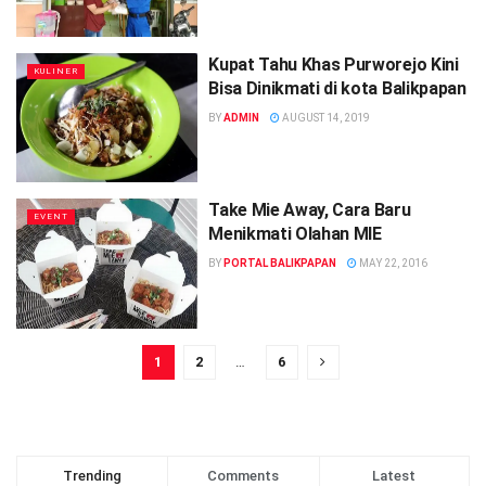
Kupat Tahu Khas Purworejo Kini
KULINER
Bisa Dinikmati di kota Balikpapan
BY
ADMIN
AUGUST 14, 2019
Take Mie Away, Cara Baru
EVENT
Menikmati Olahan MIE
BY
PORTAL BALIKPAPAN
MAY 22, 2016
1
2
…
6
Trending
Comments
Latest