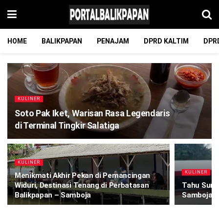
HOME
BALIKPAPAN
PENAJAM
DPRD KALTIM
DPR
KULINER
Soto Pak Iket, Warisan Rasa Legendaris
di Terminal Tingkir Salatiga
KULINER
KULINER
Menikmati Akhir Pekan di Pemancingan
Widuri, Destinasi Tenang di Perbatasan
Tahu Sume
Balikpapan – Samboja
Samboja