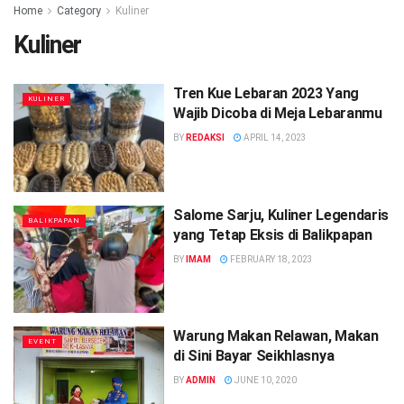
Home
Category
Kuliner
Kuliner
Tren Kue Lebaran 2023 Yang
KULINER
Wajib Dicoba di Meja Lebaranmu
BY
REDAKSI
APRIL 14, 2023
Salome Sarju, Kuliner Legendaris
BALIKPAPAN
yang Tetap Eksis di Balikpapan
BY
IMAM
FEBRUARY 18, 2023
Warung Makan Relawan, Makan
EVENT
di Sini Bayar Seikhlasnya
BY
ADMIN
JUNE 10, 2020