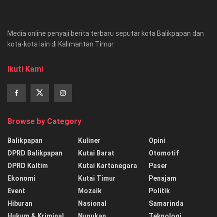
Media online penyaji berita terbaru seputar kota Balikpapan dan
kota-kota lain di Kalimantan Timur
Ikuti Kami
Browse by Category
Balikpapan
Kuliner
Opini
DPRD Balikpapan
Kutai Barat
Otomotif
DPRD Kaltim
Kutai Kartanegara
Paser
Ekonomi
Kutai Timur
Penajam
Event
Mozaik
Politik
Hiburan
Nasional
Samarinda
Hukum & Kriminal
Nunukan
Teknologi