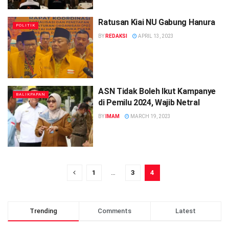
Ratusan Kiai NU Gabung Hanura
POLITIK
BY
REDAKSI
APRIL 13, 2023
ASN Tidak Boleh Ikut Kampanye
BALIKPAPAN
di Pemilu 2024, Wajib Netral
BY
IMAM
MARCH 19, 2023
1
…
3
4
Trending
Comments
Latest