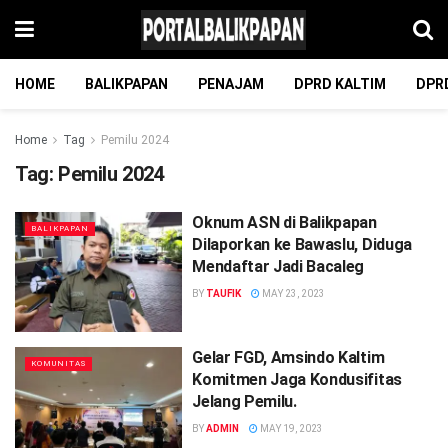
HOME
BALIKPAPAN
PENAJAM
DPRD KALTIM
DPR
Home
Tag
Pemilu 2024
Tag:
Pemilu 2024
Oknum ASN di Balikpapan
BALIKPAPAN
Dilaporkan ke Bawaslu, Diduga
Mendaftar Jadi Bacaleg
BY
TAUFIK
MAY 23, 2023
Gelar FGD, Amsindo Kaltim
KOMUNITAS
Komitmen Jaga Kondusifitas
Jelang Pemilu.
BY
ADMIN
MAY 19, 2023