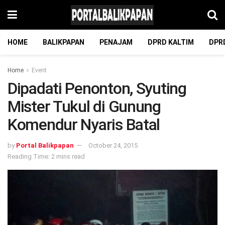
HOME
BALIKPAPAN
PENAJAM
DPRD KALTIM
DPR
Home
Event
Dipadati Penonton, Syuting
Mister Tukul di Gunung
Komendur Nyaris Batal
by
Portal Balikpapan
October 24, 2015
Reading Time: 2 mins read