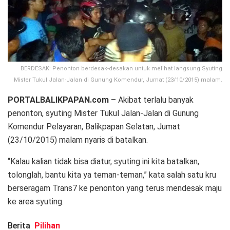
BERDESAK: Penonton berdesak-desakan untuk melihat langsung Syuting
Mister Tukul Jalan-Jalan di Gunung Komendur, Jumat (23/10/2015) malam.
PORTALBALIKPAPAN.com
– Akibat terlalu banyak
penonton, syuting Mister Tukul Jalan-Jalan di Gunung
Komendur Pelayaran, Balikpapan Selatan, Jumat
(23/10/2015) malam nyaris di batalkan.
“Kalau kalian tidak bisa diatur, syuting ini kita batalkan,
tolonglah, bantu kita ya teman-teman,” kata salah satu kru
berseragam Trans7 ke penonton yang terus mendesak maju
ke area syuting.
Berita
Pilihan