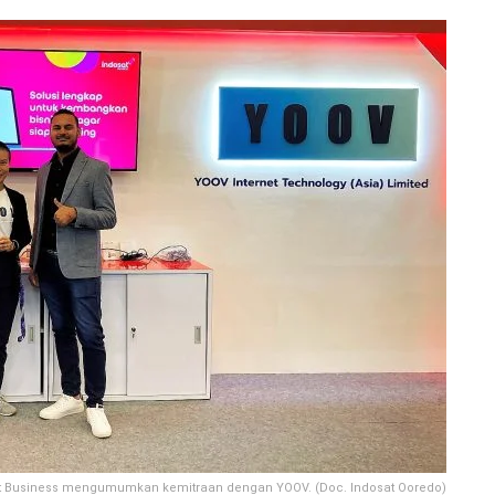
sat Business mengumumkan kemitraan dengan YOOV. (Doc. Indosat Ooredo)