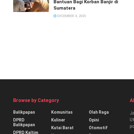
Bantuan Bagi Korban Banjir di
Sumatera
DECEMBER 4, 2025
Browse by Category
A
Balikpapan
Komunitas
Olah Raga
Ja
Ut
DPRD
Kuliner
Opini
Balikpapan
p
Kutai Barat
Otomotif
DPRD Kaltim