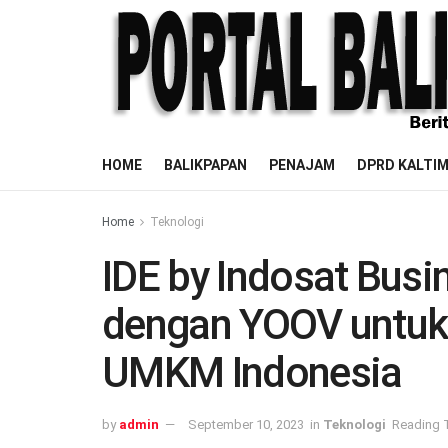
HOME
BALIKPAPAN
PENAJAM
DPRD KALTI
Home
Teknologi
IDE by Indosat Busi
dengan YOOV untuk
UMKM Indonesia
by
admin
September 10, 2023
in
Teknologi
Reading T