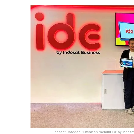
Indosat Ooredoo Hutchison melalui IDE by Indo