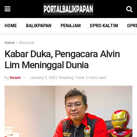
HOME
BALIKPAPAN
PENAJAM
DPRD KALTIM
DPR
Home
Nasional
Kabar Duka, Pengacara Alvin
Lim Meninggal Dunia
by
Imam
January 5, 2025
Reading Time: 2 mins read