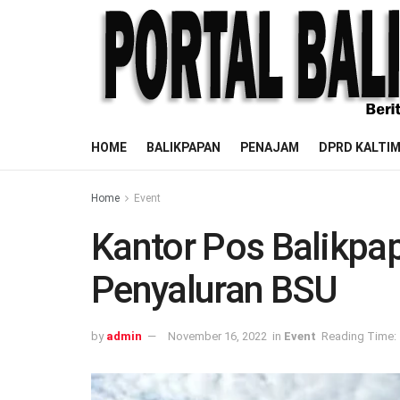
HOME
BALIKPAPAN
PENAJAM
DPRD KALTI
Home
Event
Kantor Pos Balikp
Penyaluran BSU
by
admin
November 16, 2022
in
Event
Reading Time: 