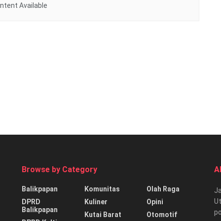
ntent Available
Browse by Category
A
Balikpapan
Komunitas
Olah Raga
Ja
Ut
DPRD
Kuliner
Opini
Balikpapan
p
Kutai Barat
Otomotif