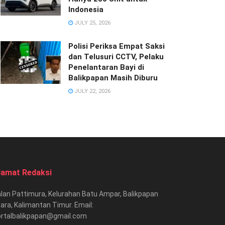
Indonesia
JULY 25, 2026
Polisi Periksa Empat Saksi
dan Telusuri CCTV, Pelaku
Penelantaran Bayi di
Balikpapan Masih Diburu
JULY 22, 2026
lamat Redaksi
lan Pattimura, Kelurahan Batu Ampar, Balikpapan
ara, Kalimantan Timur. Email:
ortalbalikpapan@gmail.com