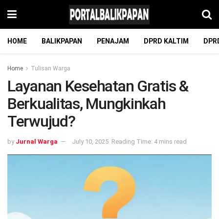
HOME
BALIKPAPAN
PENAJAM
DPRD KALTIM
DPR
Home
Tulisan Warga
Layanan Kesehatan Gratis &
Berkualitas, Mungkinkah
Terwujud?
by
Jurnal Warga
July 10, 2025
Reading Time: 4 mins read