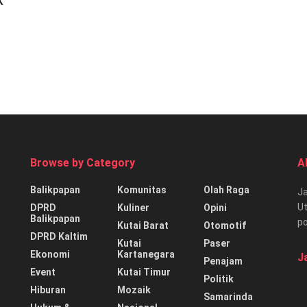
K
Browse by Category
A
Balikpapan
Komunitas
Olah Raga
Ja
Ut
DPRD
Kuliner
Opini
Balikpapan
p
Kutai Barat
Otomotif
DPRD Kaltim
Kutai
Paser
Ekonomi
Kartanegara
J
Penajam
Event
Kutai Timur
Politik
Hiburan
Mozaik
Samarinda