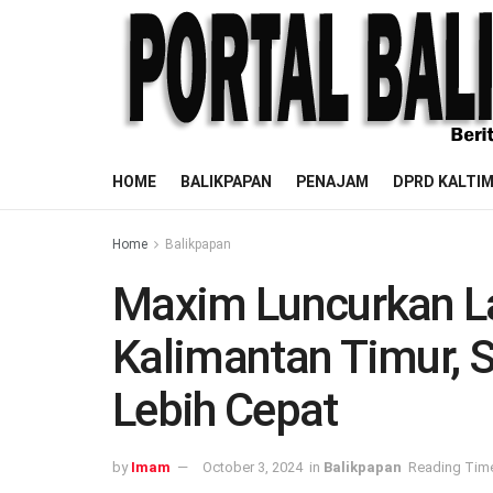
HOME
BALIKPAPAN
PENAJAM
DPRD KALTI
Home
Balikpapan
Maxim Luncurkan La
Kalimantan Timur, S
Lebih Cepat
by
Imam
October 3, 2024
in
Balikpapan
Reading Time