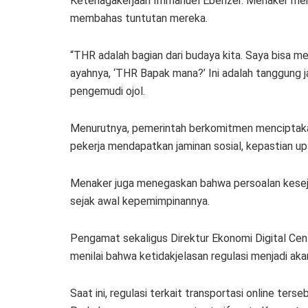
Ketenagakerjaan Immanuel Ebenzer. Menaker men
membahas tuntutan mereka.
“THR adalah bagian dari budaya kita. Saya bisa 
ayahnya, ‘THR Bapak mana?’ Ini adalah tanggung ja
pengemudi ojol.
Menurutnya, pemerintah berkomitmen menciptakan
pekerja mendapatkan jaminan sosial, kepastian up
Menaker juga menegaskan bahwa persoalan keseja
sejak awal kepemimpinannya.
Pengamat sekaligus Direktur Ekonomi Digital Cent
menilai bahwa ketidakjelasan regulasi menjadi ak
Saat ini, regulasi terkait transportasi online ter