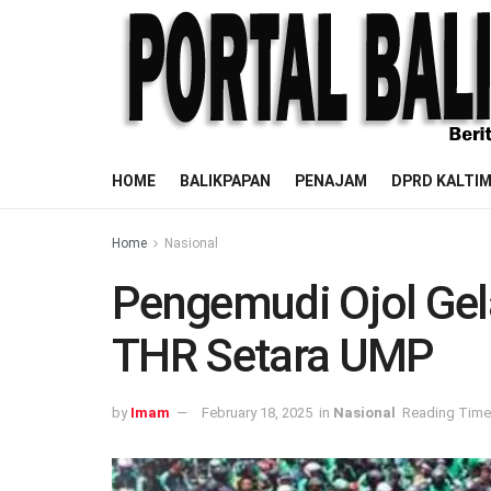
HOME
BALIKPAPAN
PENAJAM
DPRD KALTI
Home
Nasional
Pengemudi Ojol Gel
THR Setara UMP
by
Imam
February 18, 2025
in
Nasional
Reading Time: