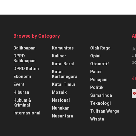
Browse by Category
A
Balikpapan
Komunitas
Olah Raga
Ja
Ut
DPRD
Kuliner
Opini
Balikpapan
p
Kutai Barat
Otomotif
DPRD Kaltim
Kutai
Paser
Ekonomi
Kartanegara
J
Penajam
Event
Kutai Timur
Politik
Hiburan
Mozaik
Samarinda
Hukum &
Nasional
Teknologi
Kriminal
Nunukan
Tulisan Warga
Internasional
Nusantara
Wisata