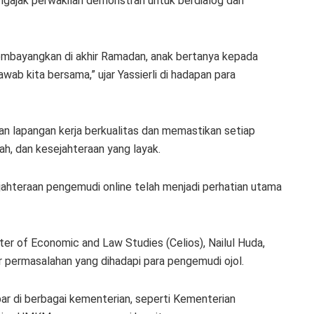
gajak perwakilan demonstran untuk berdialog dan
membayangkan di akhir Ramadan, anak bertanya kepada
wab kita bersama,” ujar Yassierli di hadapan para
 lapangan kerja berkualitas dan memastikan setiap
ah, dan kesejahteraan yang layak.
hteraan pengemudi online telah menjadi perhatian utama
er of Economic and Law Studies (Celios), Nailul Huda,
ar permasalahan yang dihadapi para pengemudi ojol.
sebar di berbagai kementerian, seperti Kementerian