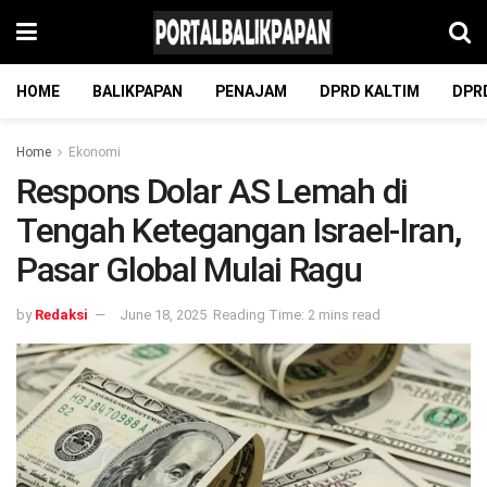
HOME
BALIKPAPAN
PENAJAM
DPRD KALTIM
DPR
Home
Ekonomi
Respons Dolar AS Lemah di
Tengah Ketegangan Israel-Iran,
Pasar Global Mulai Ragu
by
Redaksi
June 18, 2025
Reading Time: 2 mins read