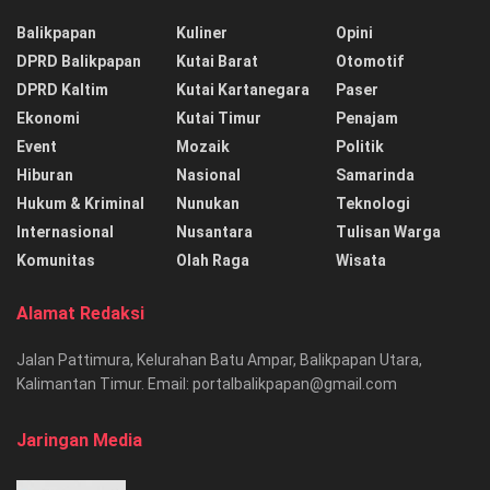
Balikpapan
Kuliner
Opini
DPRD Balikpapan
Kutai Barat
Otomotif
DPRD Kaltim
Kutai Kartanegara
Paser
Ekonomi
Kutai Timur
Penajam
Event
Mozaik
Politik
Hiburan
Nasional
Samarinda
Hukum & Kriminal
Nunukan
Teknologi
Internasional
Nusantara
Tulisan Warga
Komunitas
Olah Raga
Wisata
Alamat Redaksi
Jalan Pattimura, Kelurahan Batu Ampar, Balikpapan Utara,
Kalimantan Timur. Email: portalbalikpapan@gmail.com
Jaringan Media