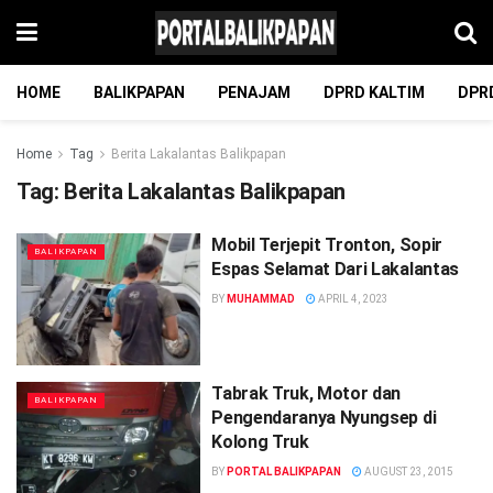
HOME
BALIKPAPAN
PENAJAM
DPRD KALTIM
DPR
Home
Tag
Berita Lakalantas Balikpapan
Tag:
Berita Lakalantas Balikpapan
Mobil Terjepit Tronton, Sopir
BALIKPAPAN
Espas Selamat Dari Lakalantas
BY
MUHAMMAD
APRIL 4, 2023
Tabrak Truk, Motor dan
BALIKPAPAN
Pengendaranya Nyungsep di
Kolong Truk
BY
PORTAL BALIKPAPAN
AUGUST 23, 2015