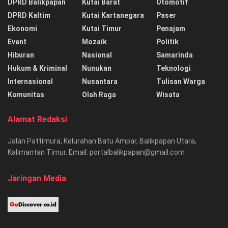
DPRD Balikpapan
Kutai Barat
Otomotif
DPRD Kaltim
Kutai Kartanegara
Paser
Ekonomi
Kutai Timur
Penajam
Event
Mozaik
Politik
Hiburan
Nasional
Samarinda
Hukum & Kriminal
Nunukan
Teknologi
Internasional
Nusantara
Tulisan Warga
Komunitas
Olah Raga
Wisata
Alamat Redaksi
Jalan Pattimura, Kelurahan Batu Ampar, Balikpapan Utara,
Kalimantan Timur. Email: portalbalikpapan@gmail.com
Jaringan Media