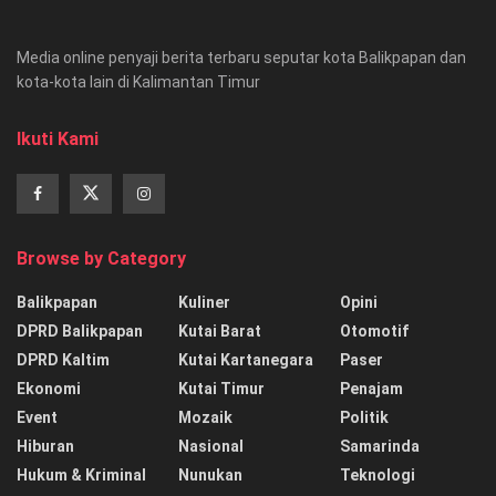
Media online penyaji berita terbaru seputar kota Balikpapan dan
kota-kota lain di Kalimantan Timur
Ikuti Kami
Browse by Category
Balikpapan
Kuliner
Opini
DPRD Balikpapan
Kutai Barat
Otomotif
DPRD Kaltim
Kutai Kartanegara
Paser
Ekonomi
Kutai Timur
Penajam
Event
Mozaik
Politik
Hiburan
Nasional
Samarinda
Hukum & Kriminal
Nunukan
Teknologi