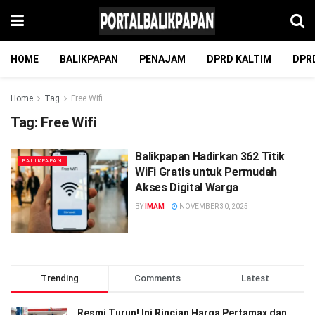
HOME
BALIKPAPAN
PENAJAM
DPRD KALTIM
DPR
Home
Tag
Free Wifi
Tag:
Free Wifi
Balikpapan Hadirkan 362 Titik
BALIKPAPAN
WiFi Gratis untuk Permudah
Akses Digital Warga
BY
IMAM
NOVEMBER 30, 2025
Trending
Comments
Latest
Resmi Turun! Ini Rincian Harga Pertamax dan