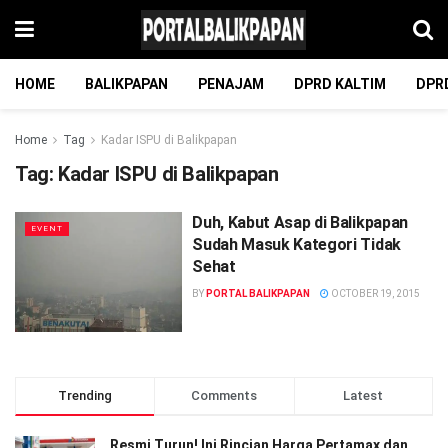
HOME
BALIKPAPAN
PENAJAM
DPRD KALTIM
DPR
Home
Tag
Kadar ISPU di Balikpapan
Tag:
Kadar ISPU di Balikpapan
Duh, Kabut Asap di Balikpapan
EVENT
Sudah Masuk Kategori Tidak
Sehat
BY
PORTAL BALIKPAPAN
OCTOBER 19, 2015
Trending
Comments
Latest
Resmi Turun! Ini Rincian Harga Pertamax dan