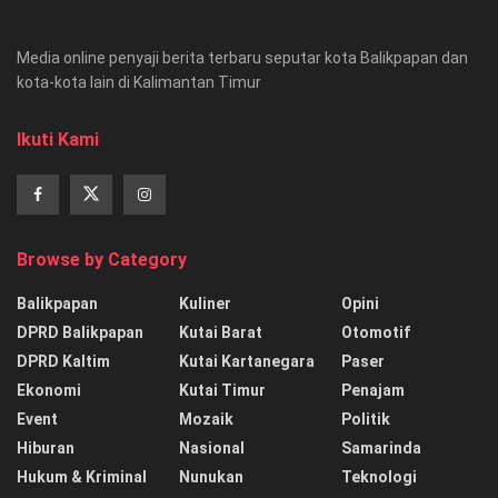
Media online penyaji berita terbaru seputar kota Balikpapan dan
kota-kota lain di Kalimantan Timur
Ikuti Kami
Browse by Category
Balikpapan
Kuliner
Opini
DPRD Balikpapan
Kutai Barat
Otomotif
DPRD Kaltim
Kutai Kartanegara
Paser
Ekonomi
Kutai Timur
Penajam
Event
Mozaik
Politik
Hiburan
Nasional
Samarinda
Hukum & Kriminal
Nunukan
Teknologi