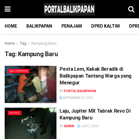
HOME
BALIKPAPAN
PENAJAM
DPRD KALTIM
DPR
Home
Tag
Kampung Baru
Tag:
Kampung Baru
Pesta Lem, Kakak Beradik di
BALIKPAPAN
Balikpapan Tantang Warga yang
Menegur
BY
PORTAL BALIKPAPAN
SEPTEMBER 15, 2015
Laju, Jupiter MX Tabrak Revo Di
EVENT
Kampung Baru
BY
ADMIN
JULY 2, 2015