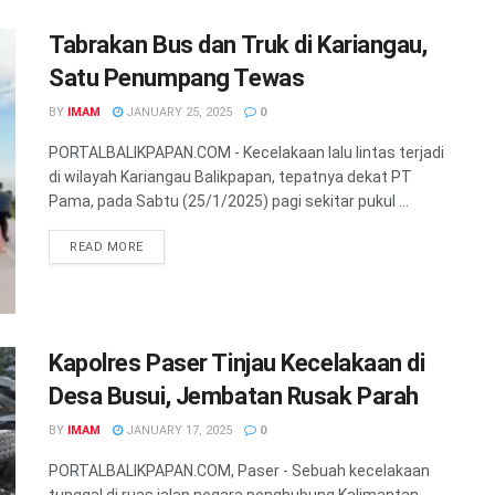
Tabrakan Bus dan Truk di Kariangau,
Satu Penumpang Tewas
BY
IMAM
JANUARY 25, 2025
0
PORTALBALIKPAPAN.COM - Kecelakaan lalu lintas terjadi
di wilayah Kariangau Balikpapan, tepatnya dekat PT
Pama, pada Sabtu (25/1/2025) pagi sekitar pukul ...
READ MORE
Kapolres Paser Tinjau Kecelakaan di
Desa Busui, Jembatan Rusak Parah
BY
IMAM
JANUARY 17, 2025
0
PORTALBALIKPAPAN.COM, Paser - Sebuah kecelakaan
tunggal di ruas jalan negara penghubung Kalimantan