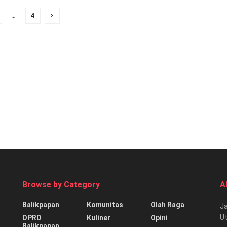
…
4
Browse by Category
A
Balikpapan
Komunitas
Olah Raga
Ja
Ut
DPRD
Kuliner
Opini
Balikpapan