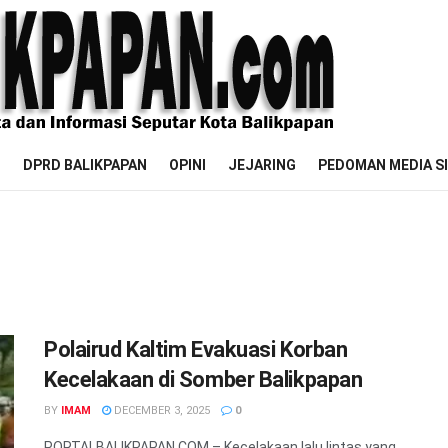
M
DPRD BALIKPAPAN
OPINI
JEJARING
PEDOMAN MEDIA S
Polairud Kaltim Evakuasi Korban
Kecelakaan di Somber Balikpapan
BY
IMAM
DECEMBER 3, 2025
0
PORTALBALIKPAPAN.COM – Kecelakaan lalu lintas yang