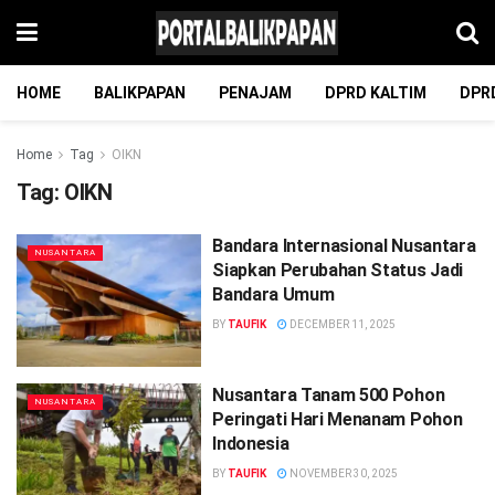
HOME
BALIKPAPAN
PENAJAM
DPRD KALTIM
DPR
Home
Tag
OIKN
Tag:
OIKN
Bandara Internasional Nusantara
NUSANTARA
Siapkan Perubahan Status Jadi
Bandara Umum
BY
TAUFIK
DECEMBER 11, 2025
Nusantara Tanam 500 Pohon
NUSANTARA
Peringati Hari Menanam Pohon
Indonesia
BY
TAUFIK
NOVEMBER 30, 2025