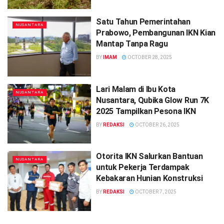
Satu Tahun Pemerintahan
NUSANTARA
Prabowo, Pembangunan IKN Kian
Mantap Tanpa Ragu
BY
IMAM
OCTOBER 28, 2025
Lari Malam di Ibu Kota
NUSANTARA
Nusantara, Qubika Glow Run 7K
2025 Tampilkan Pesona IKN
BY
REDAKSI
OCTOBER 26, 2025
Otorita IKN Salurkan Bantuan
NUSANTARA
untuk Pekerja Terdampak
Kebakaran Hunian Konstruksi
BY
REDAKSI
OCTOBER 7, 2025