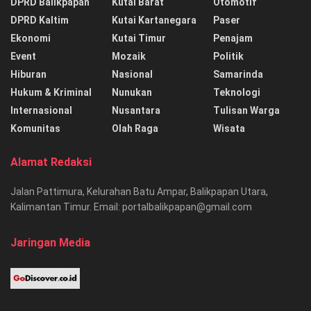
DPRD Balikpapan
Kutai Barat
Otomotif
DPRD Kaltim
Kutai Kartanegara
Paser
Ekonomi
Kutai Timur
Penajam
Event
Mozaik
Politik
Hiburan
Nasional
Samarinda
Hukum & Kriminal
Nunukan
Teknologi
Internasional
Nusantara
Tulisan Warga
Komunitas
Olah Raga
Wisata
Alamat Redaksi
Jalan Pattimura, Kelurahan Batu Ampar, Balikpapan Utara,
Kalimantan Timur. Email: portalbalikpapan@gmail.com
Jaringan Media