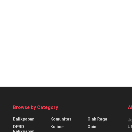
Browse by Category
A
Balikpapan
Komunitas
Olah Raga
Ja
Ut
DPRD
Kuliner
Opini
Balikpapan