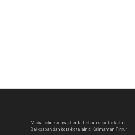
Media online penyaji berita terbaru seputar kota
Balikpapan dan kota-kota lain di Kalimantan Timur