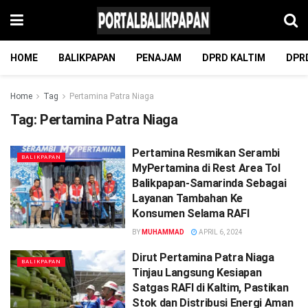
HOME
BALIKPAPAN
PENAJAM
DPRD KALTIM
DPR
Home
Tag
Pertamina Patra Niaga
Tag:
Pertamina Patra Niaga
Pertamina Resmikan Serambi
BALIKPAPAN
MyPertamina di Rest Area Tol
Balikpapan-Samarinda Sebagai
Layanan Tambahan Ke
Konsumen Selama RAFI
BY
MUHAMMAD
APRIL 6, 2024
Dirut Pertamina Patra Niaga
BALIKPAPAN
Tinjau Langsung Kesiapan
Satgas RAFI di Kaltim, Pastikan
Stok dan Distribusi Energi Aman