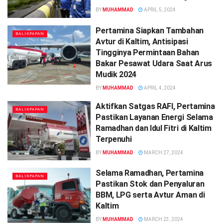
BY
MUHAMMAD
APRIL 5, 2024
Pertamina Siapkan Tambahan
BALIKPAPAN
Avtur di Kaltim, Antisipasi
Tingginya Permintaan Bahan
Bakar Pesawat Udara Saat Arus
Mudik 2024
BY
MUHAMMAD
APRIL 4, 2024
Aktifkan Satgas RAFI, Pertamina
BALIKPAPAN
Pastikan Layanan Energi Selama
Ramadhan dan Idul Fitri di Kaltim
Terpenuhi
BY
MUHAMMAD
MARCH 27, 2024
Selama Ramadhan, Pertamina
BALIKPAPAN
Pastikan Stok dan Penyaluran
BBM, LPG serta Avtur Aman di
Kaltim
BY
MUHAMMAD
MARCH 23, 2024