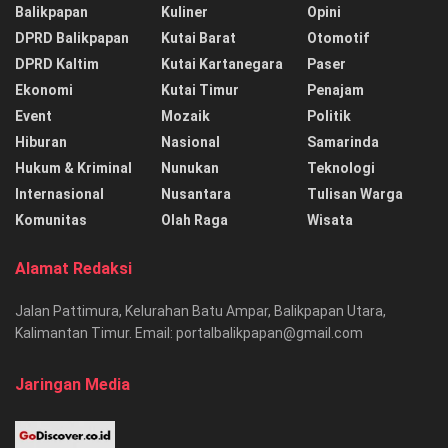
Balikpapan
Kuliner
Opini
DPRD Balikpapan
Kutai Barat
Otomotif
DPRD Kaltim
Kutai Kartanegara
Paser
Ekonomi
Kutai Timur
Penajam
Event
Mozaik
Politik
Hiburan
Nasional
Samarinda
Hukum & Kriminal
Nunukan
Teknologi
Internasional
Nusantara
Tulisan Warga
Komunitas
Olah Raga
Wisata
Alamat Redaksi
Jalan Pattimura, Kelurahan Batu Ampar, Balikpapan Utara,
Kalimantan Timur. Email: portalbalikpapan@gmail.com
Jaringan Media