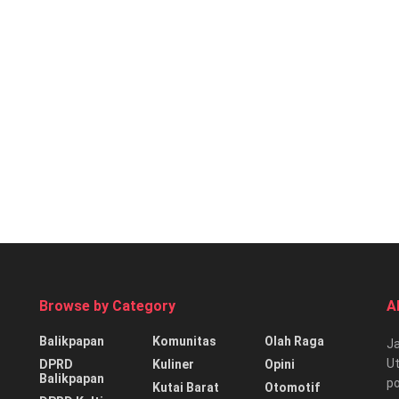
Browse by Category
A
Balikpapan
Komunitas
Olah Raga
Ja
Ut
DPRD
Kuliner
Opini
Balikpapan
p
Kutai Barat
Otomotif