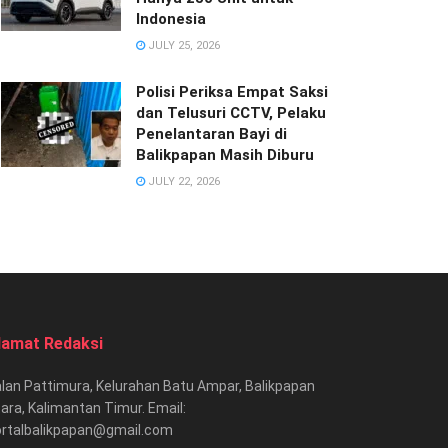
Indonesia
JULY 25, 2026
Polisi Periksa Empat Saksi
dan Telusuri CCTV, Pelaku
Penelantaran Bayi di
Balikpapan Masih Diburu
JULY 22, 2026
lamat Redaksi
lan Pattimura, Kelurahan Batu Ampar, Balikpapan
ara, Kalimantan Timur. Email:
ortalbalikpapan@gmail.com