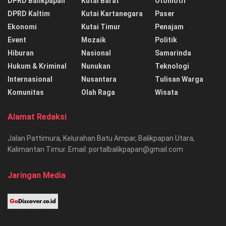
DPRD Balikpapan
Kutai Barat
Otomotif
DPRD Kaltim
Kutai Kartanegara
Paser
Ekonomi
Kutai Timur
Penajam
Event
Mozaik
Politik
Hiburan
Nasional
Samarinda
Hukum & Kriminal
Nunukan
Teknologi
Internasional
Nusantara
Tulisan Warga
Komunitas
Olah Raga
Wisata
Alamat Redaksi
Jalan Pattimura, Kelurahan Batu Ampar, Balikpapan Utara,
Kalimantan Timur. Email: portalbalikpapan@gmail.com
Jaringan Media