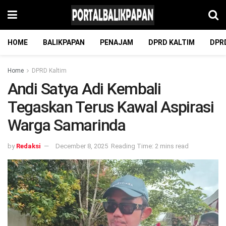
HOME
BALIKPAPAN
PENAJAM
DPRD KALTIM
DPR
Home
DPRD Kaltim
Andi Satya Adi Kembali
Tegaskan Terus Kawal Aspirasi
Warga Samarinda
by
Redaksi
December 8, 2025
Reading Time: 2 mins read