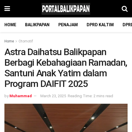
HOME
BALIKPAPAN
PENAJAM
DPRD KALTIM
DPR
Home
Otomotif
Astra Daihatsu Balikpapan
Berbagi Kebahagiaan Ramadan,
Santuni Anak Yatim dalam
Program DAIFIT 2025
by
Muhammad
March 23, 2025
Reading Time: 2 mins read