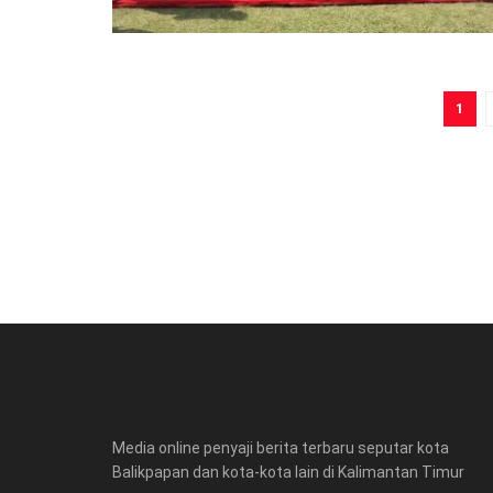
1
Media online penyaji berita terbaru seputar kota
Balikpapan dan kota-kota lain di Kalimantan Timur