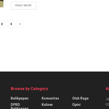
READ MORE
2
3
Browse by Category
A
Balikpapan
Komunitas
Olah Raga
Ja
Ut
DPRD
Kuliner
Opini
Balikpapan