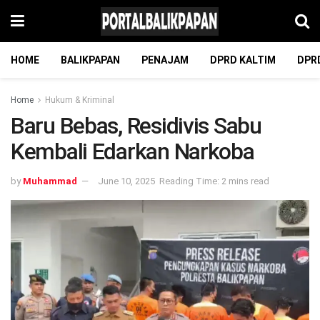
HOME
BALIKPAPAN
PENAJAM
DPRD KALTIM
DPR
Home
Hukum & Kriminal
Baru Bebas, Residivis Sabu
Kembali Edarkan Narkoba
by
Muhammad
June 10, 2025
Reading Time: 2 mins read