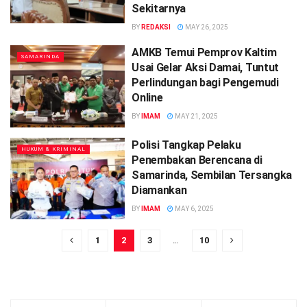
Sekitarnya
BY
REDAKSI
MAY 26, 2025
AMKB Temui Pemprov Kaltim
SAMARINDA
Usai Gelar Aksi Damai, Tuntut
Perlindungan bagi Pengemudi
Online
BY
IMAM
MAY 21, 2025
Polisi Tangkap Pelaku
HUKUM & KRIMINAL
Penembakan Berencana di
Samarinda, Sembilan Tersangka
Diamankan
BY
IMAM
MAY 6, 2025
1
2
3
…
10