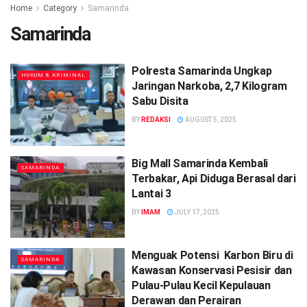
Home
Category
Samarinda
Samarinda
Polresta Samarinda Ungkap
HUKUM & KRIMINAL
Jaringan Narkoba, 2,7 Kilogram
Sabu Disita
BY
REDAKSI
AUGUST 5, 2025
Big Mall Samarinda Kembali
SAMARINDA
Terbakar, Api Diduga Berasal dari
Lantai 3
BY
IMAM
JULY 17, 2025
Menguak Potensi Karbon Biru di
SAMARINDA
Kawasan Konservasi Pesisir dan
Pulau-Pulau Kecil Kepulauan
Derawan dan Perairan