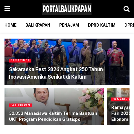
HOME
BALIKPAPAN
PENAJAM
DPRD KALTIM
DPR
SAMARINDA
Sakaraska Fest 2026 Angkat 250 Tahun
Inovasi Amerika Serikat di Kaltim
SAMARINDA
BALIKPAPAN
Ramayana 
32.853 Mahasiswa Kaltim Terima Bantuan
Fair 2026
UKT Program Pendidikan Gratispol
Ekonomi B