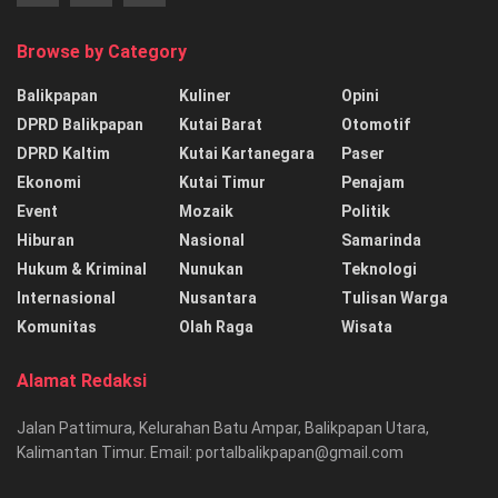
Browse by Category
Balikpapan
Kuliner
Opini
DPRD Balikpapan
Kutai Barat
Otomotif
DPRD Kaltim
Kutai Kartanegara
Paser
Ekonomi
Kutai Timur
Penajam
Event
Mozaik
Politik
Hiburan
Nasional
Samarinda
Hukum & Kriminal
Nunukan
Teknologi
Internasional
Nusantara
Tulisan Warga
Komunitas
Olah Raga
Wisata
Alamat Redaksi
Jalan Pattimura, Kelurahan Batu Ampar, Balikpapan Utara,
Kalimantan Timur. Email: portalbalikpapan@gmail.com