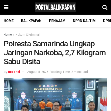
HOME
BALIKPAPAN
PENAJAM
DPRD KALTIM
DPR
Home
Hukum & Kriminal
Polresta Samarinda Ungkap
Jaringan Narkoba, 2,7 Kilogram
Sabu Disita
by
Redaksi
August 5, 2025
Reading Time: 2 mins read