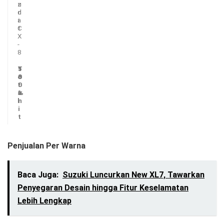
z
u
d
n
a
i
C
t
X
-
8
T
5
1
o
8
0
t
-
0
a
u
%
l
n
i
t
Penjualan Per Warna
Baca Juga:
Suzuki Luncurkan New XL7, Tawarkan
Penyegaran Desain hingga Fitur Keselamatan
Lebih Lengkap