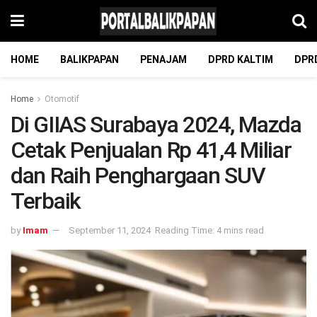
HOME
BALIKPAPAN
PENAJAM
DPRD KALTIM
DPR
Home
Otomotif
Di GIIAS Surabaya 2024, Mazda
Cetak Penjualan Rp 41,4 Miliar
dan Raih Penghargaan SUV
Terbaik
by
Imam
September 11, 2024
Reading Time: 4 mins read