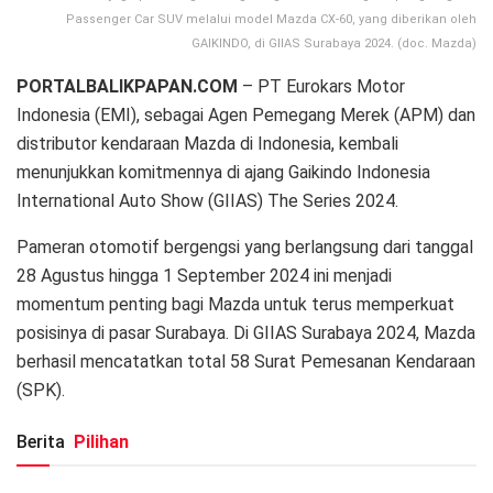
Passenger Car SUV melalui model Mazda CX-60, yang diberikan oleh
GAIKINDO, di GIIAS Surabaya 2024. (doc. Mazda)
PORTALBALIKPAPAN.COM
– PT Eurokars Motor
Indonesia (EMI), sebagai Agen Pemegang Merek (APM) dan
distributor kendaraan Mazda di Indonesia, kembali
menunjukkan komitmennya di ajang Gaikindo Indonesia
International Auto Show (GIIAS) The Series 2024.
Pameran otomotif bergengsi yang berlangsung dari tanggal
28 Agustus hingga 1 September 2024 ini menjadi
momentum penting bagi Mazda untuk terus memperkuat
posisinya di pasar Surabaya. Di GIIAS Surabaya 2024, Mazda
berhasil mencatatkan total 58 Surat Pemesanan Kendaraan
(SPK).
Berita
Pilihan