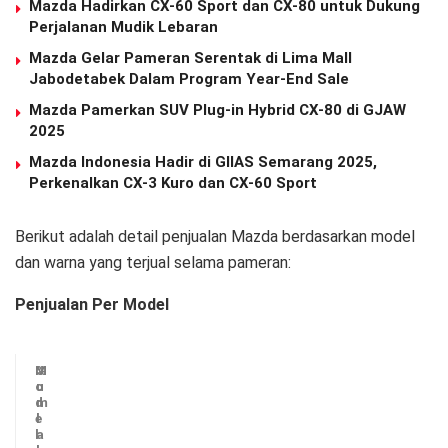
Mazda Hadirkan CX-60 Sport dan CX-80 untuk Dukung
Perjalanan Mudik Lebaran
Mazda Gelar Pameran Serentak di Lima Mall
Jabodetabek Dalam Program Year-End Sale
Mazda Pamerkan SUV Plug-in Hybrid CX-80 di GJAW
2025
Mazda Indonesia Hadir di GIIAS Semarang 2025,
Perkenalkan CX-3 Kuro dan CX-60 Sport
Berikut adalah detail penjualan Mazda berdasarkan model
dan warna yang terjual selama pameran:
Penjualan Per Model
M
J
%
o
u
d
m
e
l
l
a