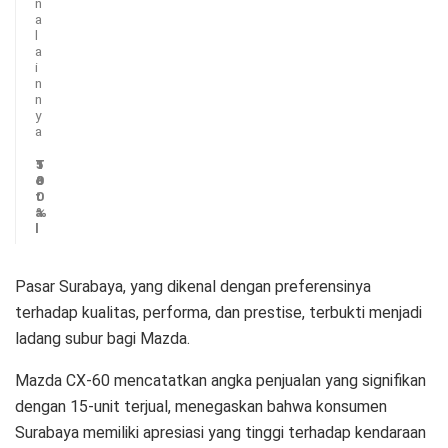
n
a
l
a
i
n
n
y
a
T
5
1
o
8
0
t
0
a
%
l
Pasar Surabaya, yang dikenal dengan preferensinya
terhadap kualitas, performa, dan prestise, terbukti menjadi
ladang subur bagi Mazda.
Mazda CX-60 mencatatkan angka penjualan yang signifikan
dengan 15-unit terjual, menegaskan bahwa konsumen
Surabaya memiliki apresiasi yang tinggi terhadap kendaraan