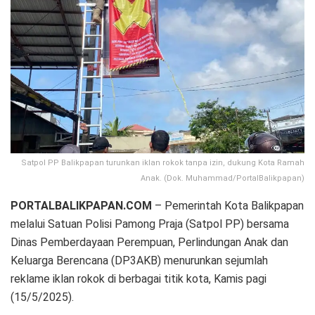
Satpol PP Balikpapan turunkan iklan rokok tanpa izin, dukung Kota Ramah
Anak. (Dok. Muhammad/PortalBalikpapan)
PORTALBALIKPAPAN.COM
– Pemerintah Kota Balikpapan
melalui Satuan Polisi Pamong Praja (Satpol PP) bersama
Dinas Pemberdayaan Perempuan, Perlindungan Anak dan
Keluarga Berencana (DP3AKB) menurunkan sejumlah
reklame iklan rokok di berbagai titik kota, Kamis pagi
(15/5/2025).