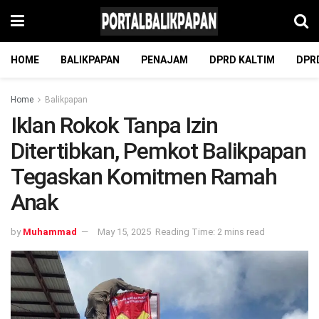
HOME
BALIKPAPAN
PENAJAM
DPRD KALTIM
DPR
Home
Balikpapan
Iklan Rokok Tanpa Izin
Ditertibkan, Pemkot Balikpapan
Tegaskan Komitmen Ramah
Anak
by
Muhammad
May 15, 2025
Reading Time: 2 mins read