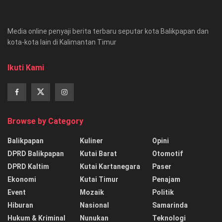
Media online penyaji berita terbaru seputar kota Balikpapan dan
kota-kota lain di Kalimantan Timur
Ikuti Kami
Browse by Category
Balikpapan
Kuliner
Opini
DPRD Balikpapan
Kutai Barat
Otomotif
DPRD Kaltim
Kutai Kartanegara
Paser
Ekonomi
Kutai Timur
Penajam
Event
Mozaik
Politik
Hiburan
Nasional
Samarinda
Hukum & Kriminal
Nunukan
Teknologi