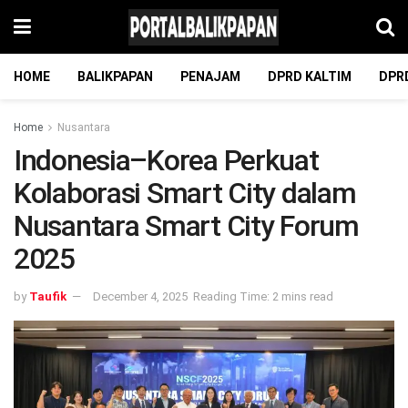
HOME
BALIKPAPAN
PENAJAM
DPRD KALTIM
DPR
Home
Nusantara
Indonesia–Korea Perkuat
Kolaborasi Smart City dalam
Nusantara Smart City Forum
2025
by
Taufik
December 4, 2025
Reading Time: 2 mins read