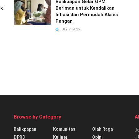
Balikpapan Gelar GPM
uk
Beriman untuk Kendalikan
Inflasi dan Permudah Akses
Pangan
JULY 2, 2025
Browse by Category
A
Balikpapan
Komunitas
Olah Raga
Ja
Ut
DPRD
Kuliner
Opini