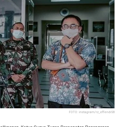
FOTO: instagram/rz_effendi58