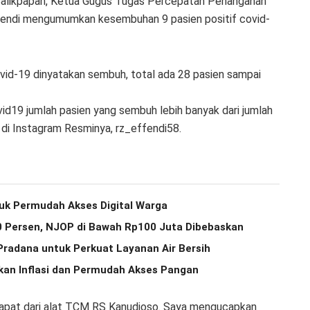
alikpapan, Ketua Gugus Tugas Percepatan Penanganan
ffendi mengumumkan kesembuhan 9 pasien positif covid-
covid-19 dinyatakan sembuh, total ada 28 pasien sampai
ovid19 jumlah pasien yang sembuh lebih banyak dari jumlah
i di Instagram Resminya, rz_effendi58.
ntuk Permudah Akses Digital Warga
0 Persen, NJOP di Bawah Rp100 Juta Dibebaskan
Pradana untuk Perkuat Layanan Air Bersih
kan Inflasi dan Permudah Akses Pangan
idapat dari alat TCM RS Kanudjoso. Saya mengucapkan