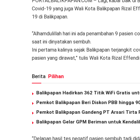
PORTALBALIKPAPAN.COM – Lagi, kabar baik di B
Covid-19 yang juga Wali Kota Balikpapan Rizal E
19 di Balikpapan.
“Alhamdulillah hari ini ada penambahan 9 pasien 
saat ini dinyatakan sembuh.
Ini pertama kalinya sejak Balikpapan terjangkit c
pasien yang dirawat,” tulis Wali Kota Rizal Effend
Berita
Pilihan
Balikpapan Hadirkan 362 Titik WiFi Gratis u
Pemkot Balikpapan Beri Diskon PBB hingga 9
Pemkot Balikpapan Gandeng PT Arsari Tirta 
Balikpapan Gelar GPM Beriman untuk Kendali
“Delapan hasil tes negatif pasien sembuh tadi d