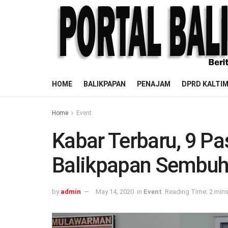
HOME
BALIKPAPAN
PENAJAM
DPRD KALTI
Home
Event
Kabar Terbaru, 9 Pas
Balikpapan Sembu
by
admin
May 14, 2020
in
Event
Reading Time: 2 mins