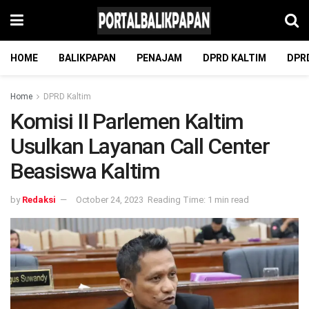
HOME
BALIKPAPAN
PENAJAM
DPRD KALTIM
DPR
Home
DPRD Kaltim
Komisi II Parlemen Kaltim
Usulkan Layanan Call Center
Beasiswa Kaltim
by
Redaksi
October 24, 2023
Reading Time: 1 min read