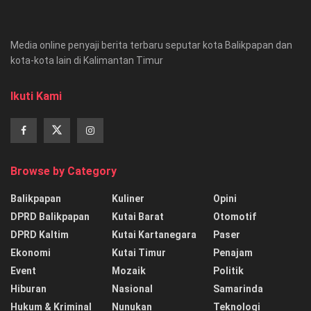
Media online penyaji berita terbaru seputar kota Balikpapan dan
kota-kota lain di Kalimantan Timur
Ikuti Kami
Browse by Category
Balikpapan
Kuliner
Opini
DPRD Balikpapan
Kutai Barat
Otomotif
DPRD Kaltim
Kutai Kartanegara
Paser
Ekonomi
Kutai Timur
Penajam
Event
Mozaik
Politik
Hiburan
Nasional
Samarinda
Hukum & Kriminal
Nunukan
Teknologi