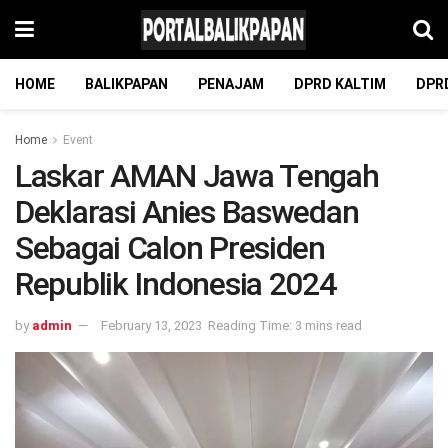
HOME
BALIKPAPAN
PENAJAM
DPRD KALTIM
DPR
Home
Event
Laskar AMAN Jawa Tengah
Deklarasi Anies Baswedan
Sebagai Calon Presiden
Republik Indonesia 2024
by
admin
February 13, 2023
Reading Time: 3 mins read