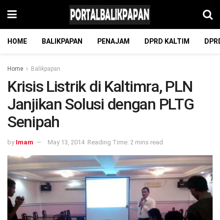
HOME
BALIKPAPAN
PENAJAM
DPRD KALTIM
DPR
Home
Balikpapan
Krisis Listrik di Kaltimra, PLN
Janjikan Solusi dengan PLTG
Senipah
by
Imam
May 13, 2014
Reading Time: 2 mins read