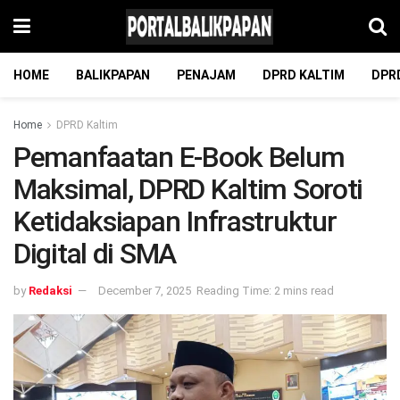
HOME
BALIKPAPAN
PENAJAM
DPRD KALTIM
DPR
Home
DPRD Kaltim
Pemanfaatan E-Book Belum
Maksimal, DPRD Kaltim Soroti
Ketidaksiapan Infrastruktur
Digital di SMA
by
Redaksi
December 7, 2025
Reading Time: 2 mins read