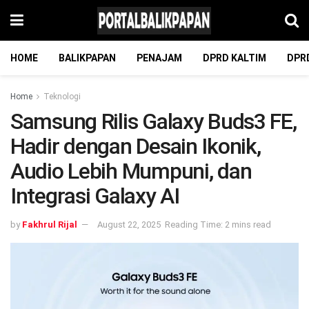
HOME
BALIKPAPAN
PENAJAM
DPRD KALTIM
DPR
Home
Teknologi
Samsung Rilis Galaxy Buds3 FE,
Hadir dengan Desain Ikonik,
Audio Lebih Mumpuni, dan
Integrasi Galaxy AI
by
Fakhrul Rijal
August 22, 2025
Reading Time: 2 mins read