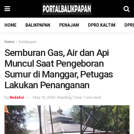
HOME
BALIKPAPAN
PENAJAM
DPRD KALTIM
DPR
Home
Balikpapan
Semburan Gas, Air dan Api
Muncul Saat Pengeboran
Sumur di Manggar, Petugas
Lakukan Penanganan
by
Redaksi
May 16, 2026
Reading Time: 1 min read