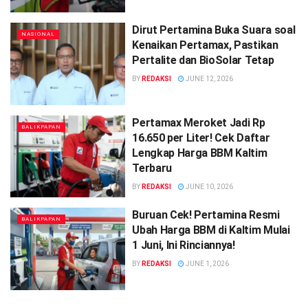
Dirut Pertamina Buka Suara soal
NASIONAL
Kenaikan Pertamax, Pastikan
Pertalite dan BioSolar Tetap
BY
REDAKSI
JUNE 12, 2026
Pertamax Meroket Jadi Rp
BALIKPAPAN
16.650 per Liter! Cek Daftar
Lengkap Harga BBM Kaltim
Terbaru
BY
REDAKSI
JUNE 10, 2026
Buruan Cek! Pertamina Resmi
BALIKPAPAN
Ubah Harga BBM di Kaltim Mulai
1 Juni, Ini Rinciannya!
BY
REDAKSI
JUNE 1, 2026