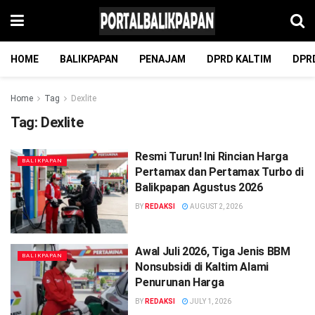
HOME
BALIKPAPAN
PENAJAM
DPRD KALTIM
DPR
Home
Tag
Dexlite
Tag:
Dexlite
Resmi Turun! Ini Rincian Harga
BALIKPAPAN
Pertamax dan Pertamax Turbo di
Balikpapan Agustus 2026
BY
REDAKSI
AUGUST 2, 2026
Awal Juli 2026, Tiga Jenis BBM
BALIKPAPAN
Nonsubsidi di Kaltim Alami
Penurunan Harga
BY
REDAKSI
JULY 1, 2026