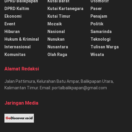
DPRD Balikpapan
Kutai Barat
Otomotif
DPRD Kaltim
Kutai Kartanegara
Paser
Ekonomi
Kutai Timur
Penajam
Event
Mozaik
Politik
Hiburan
Nasional
Samarinda
Hukum & Kriminal
Nunukan
Teknologi
Internasional
Nusantara
Tulisan Warga
Komunitas
Olah Raga
Wisata
Alamat Redaksi
Jalan Pattimura, Kelurahan Batu Ampar, Balikpapan Utara,
Kalimantan Timur. Email: portalbalikpapan@gmail.com
Jaringan Media