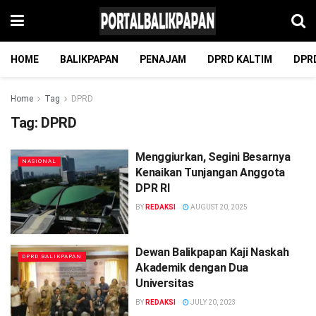
HOME
BALIKPAPAN
PENAJAM
DPRD KALTIM
DPR
Home
Tag
DPRD
Tag:
DPRD
Menggiurkan, Segini Besarnya
NASIONAL
Kenaikan Tunjangan Anggota
DPR RI
BY
REDAKSI
AUGUST 20, 2025
Dewan Balikpapan Kaji Naskah
DPRD BALIKPAPAN
Akademik dengan Dua
Universitas
BY
REDAKSI
JULY 20, 2023