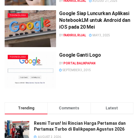
BY
FAKHRUL RIJAL
AUGUST 21, 2025
Google Siap Luncurkan Aplikasi
TEKNOLOGI
NotebookLM untuk Android dan
iOS pada 20 Mei
BY
FAKHRUL RIJAL
MAY 3, 2025
Google Ganti Logo
TEKNOLOGI
BY
PORTAL BALIKPAPAN
SEPTEMBER 3, 2015
Trending
Comments
Latest
Resmi Turun! Ini Rincian Harga Pertamax dan
Pertamax Turbo di Balikpapan Agustus 2026
AUGUST 2, 2026