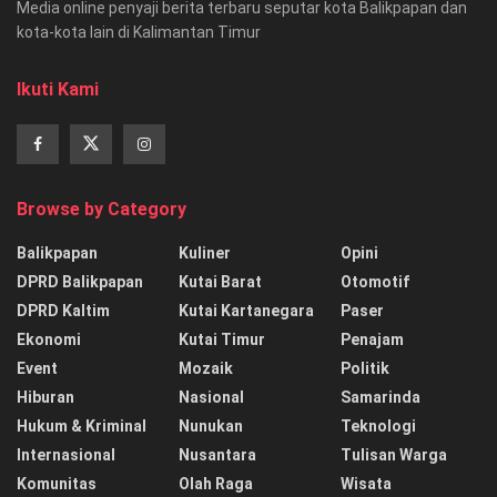
Media online penyaji berita terbaru seputar kota Balikpapan dan
kota-kota lain di Kalimantan Timur
Ikuti Kami
Browse by Category
Balikpapan
Kuliner
Opini
DPRD Balikpapan
Kutai Barat
Otomotif
DPRD Kaltim
Kutai Kartanegara
Paser
Ekonomi
Kutai Timur
Penajam
Event
Mozaik
Politik
Hiburan
Nasional
Samarinda
Hukum & Kriminal
Nunukan
Teknologi
Internasional
Nusantara
Tulisan Warga
Komunitas
Olah Raga
Wisata