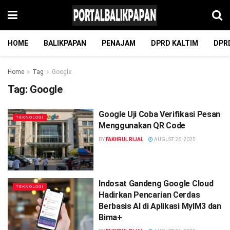
HOME
BALIKPAPAN
PENAJAM
DPRD KALTIM
DPR
Home
Tag
Google
Tag:
Google
Google Uji Coba Verifikasi Pesan
TEKNOLOGI
Menggunakan QR Code
BY
FAKHRUL RIJAL
AUGUST 26, 2025
Indosat Gandeng Google Cloud
TEKNOLOGI
Hadirkan Pencarian Cerdas
Berbasis AI di Aplikasi MyIM3 dan
Bima+