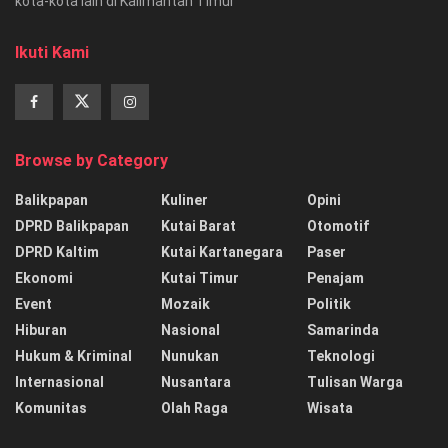
kota-kota lain di Kalimantan Timur
Ikuti Kami
Browse by Category
Balikpapan
Kuliner
Opini
DPRD Balikpapan
Kutai Barat
Otomotif
DPRD Kaltim
Kutai Kartanegara
Paser
Ekonomi
Kutai Timur
Penajam
Event
Mozaik
Politik
Hiburan
Nasional
Samarinda
Hukum & Kriminal
Nunukan
Teknologi
Internasional
Nusantara
Tulisan Warga
Komunitas
Olah Raga
Wisata