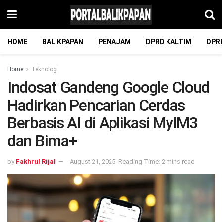
HOME
BALIKPAPAN
PENAJAM
DPRD KALTIM
DPR
Home
Teknologi
Indosat Gandeng Google Cloud
Hadirkan Pencarian Cerdas
Berbasis AI di Aplikasi MyIM3
dan Bima+
by
Fakhrul Rijal
August 21, 2025
Reading Time: 2 mins read