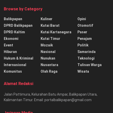
Browse by Category
Balikpapan
Kuliner
Opini
DPRD Balikpapan
Kutai Barat
Otomotif
DPRD Kaltim
Kutai Kartanegara
Paser
Ekonomi
Kutai Timur
Penajam
Event
Mozaik
Politik
Hiburan
Nasional
Samarinda
Hukum & Kriminal
Nunukan
Teknologi
Internasional
Nusantara
Tulisan Warga
Komunitas
Olah Raga
Wisata
Alamat Redaksi
Jalan Pattimura, Kelurahan Batu Ampar, Balikpapan Utara,
Kalimantan Timur. Email: portalbalikpapan@gmail.com
Jaringan Media