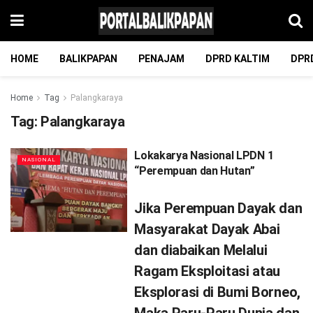
HOME
BALIKPAPAN
PENAJAM
DPRD KALTIM
DPR
Home
Tag
Palangkaraya
Tag:
Palangkaraya
Lokakarya Nasional LPDN 1
NASIONAL
“Perempuan dan Hutan”
Jika Perempuan Dayak dan
Masyarakat Dayak Abai
dan diabaikan Melalui
Ragam Eksploitasi atau
Eksplorasi di Bumi Borneo,
Maka Paru-Paru Dunia dan