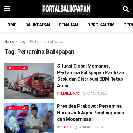
HOME
BALIKPAPAN
PENAJAM
DPRD KALTIM
DPR
Home
Tag
Pertamina Balikpapan
Tag:
Pertamina Balikpapan
Situasi Global Memanas,
BALIKPAPAN
Pertamina Balikpapan Pastikan
Stok dan Distribusi BBM Tetap
Aman
BY
MUHAMMAD
MARCH 7, 2026
Presiden Prabowo: Pertamina
BALIKPAPAN
Harus Jadi Agen Pembangunan
dan Modernisasi
BY
TAUFIK
JANUARY 13, 2026