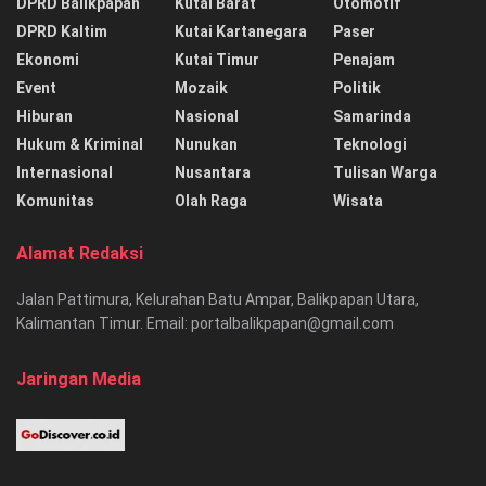
DPRD Balikpapan
Kutai Barat
Otomotif
DPRD Kaltim
Kutai Kartanegara
Paser
Ekonomi
Kutai Timur
Penajam
Event
Mozaik
Politik
Hiburan
Nasional
Samarinda
Hukum & Kriminal
Nunukan
Teknologi
Internasional
Nusantara
Tulisan Warga
Komunitas
Olah Raga
Wisata
Alamat Redaksi
Jalan Pattimura, Kelurahan Batu Ampar, Balikpapan Utara,
Kalimantan Timur. Email: portalbalikpapan@gmail.com
Jaringan Media