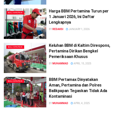
Harga BBM Pertamina Turun per
BALIKPAPAN
1 Januari 2026, Ini Daftar
Lengkapnya
BY
REDAKSI
JANUARY 1, 2026
Keluhan BBM di Kaltim Direspons,
BALIKPAPAN
Pertamina Dirikan Bengkel
Pemeriksaan Khusus
BY
MUHAMMAD
APRIL 15, 2025
BBM Pertamax Dinyatakan
BALIKPAPAN
Aman, Pertamina dan Polres
Balikpapan Tegaskan Tidak Ada
Kontaminasi
BY
MUHAMMAD
APRIL 4, 2025