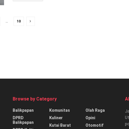
…
10
Browse by Category
A
Balikpapan
Komunitas
Olah Raga
Ja
Ut
DPRD
Kuliner
Opini
Balikpapan
p
Kutai Barat
Otomotif