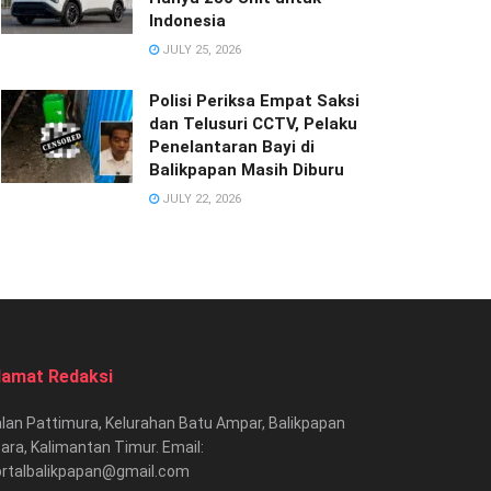
Indonesia
JULY 25, 2026
Polisi Periksa Empat Saksi
dan Telusuri CCTV, Pelaku
Penelantaran Bayi di
Balikpapan Masih Diburu
JULY 22, 2026
lamat Redaksi
lan Pattimura, Kelurahan Batu Ampar, Balikpapan
ara, Kalimantan Timur. Email:
ortalbalikpapan@gmail.com