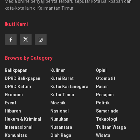
Media online penyaji berita terbaru seputar kota Balikpapan dan
kota-kota lain di Kalimantan Timur
Ikuti Kami
Browse by Category
Balikpapan
Kuliner
Opini
DPRD Balikpapan
Kutai Barat
Otomotif
DPRD Kaltim
Kutai Kartanegara
Paser
Ekonomi
Kutai Timur
Penajam
Event
Mozaik
Politik
Hiburan
Nasional
Samarinda
Hukum & Kriminal
Nunukan
Teknologi
Internasional
Nusantara
Tulisan Warga
Komunitas
Olah Raga
Wisata