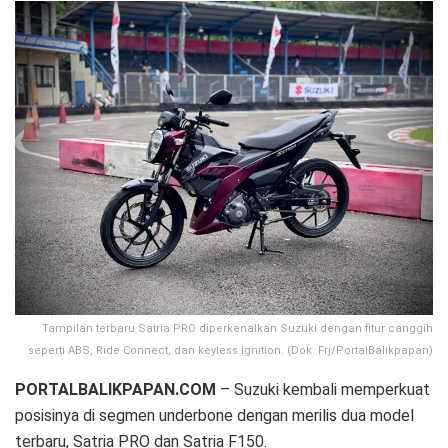
Tampilan terbaru Satria PRO diperkenalkan Suzuki dengan fitur canggih
seperti ABS, Ride Connect, dan keyless ignition. (Dok. Frj/PortalBalikpapan)
PORTALBALIKPAPAN.COM
– Suzuki kembali memperkuat
posisinya di segmen underbone dengan merilis dua model
terbaru, Satria PRO dan Satria F150.