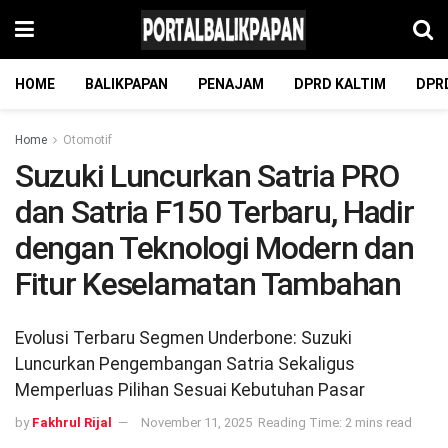
HOME
BALIKPAPAN
PENAJAM
DPRD KALTIM
DPR
Home
Otomotif
Suzuki Luncurkan Satria PRO
dan Satria F150 Terbaru, Hadir
dengan Teknologi Modern dan
Fitur Keselamatan Tambahan
Evolusi Terbaru Segmen Underbone: Suzuki
Luncurkan Pengembangan Satria Sekaligus
Memperluas Pilihan Sesuai Kebutuhan Pasar
by
Fakhrul Rijal
November 11, 2025
Reading Time: 2 mins read