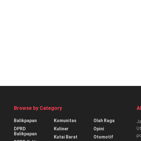
Browse by Category
A
Balikpapan
Komunitas
Olah Raga
Ja
Ut
DPRD
Kuliner
Opini
Balikpapan
p
Kutai Barat
Otomotif