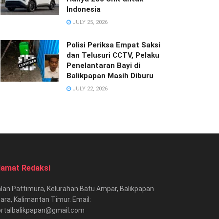
Indonesia
JULY 25, 2026
Polisi Periksa Empat Saksi
dan Telusuri CCTV, Pelaku
Penelantaran Bayi di
Balikpapan Masih Diburu
JULY 22, 2026
lamat Redaksi
lan Pattimura, Kelurahan Batu Ampar, Balikpapan
ara, Kalimantan Timur. Email:
ortalbalikpapan@gmail.com