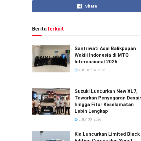
Share
Berita
Terkait
Santriwati Asal Balikpapan
Wakili Indonesia di MTQ
Internasional 2026
AUGUST 6, 2026
Suzuki Luncurkan New XL7,
Tawarkan Penyegaran Desai
hingga Fitur Keselamatan
Lebih Lengkap
JULY 30, 2026
Kia Luncurkan Limited Black
Edition Carens dan Sonet,