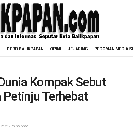
M
DPRD BALIKPAPAN
OPINI
JEJARING
PEDOMAN MEDIA S
 Dunia Kompak Sebut
 Petinju Terhebat
ime: 2 mins read