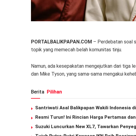
PORTALBALIKPAPAN.COM
– Perdebatan soal si
topik yang memecah belah komunitas tinju.
Namun, ada kesepakatan mengejutkan dari tiga l
dan Mike Tyson, yang sama-sama mengakui keheb
Berita
Pilihan
Santriwati Asal Balikpapan Wakili Indonesia 
Resmi Turun! Ini Rincian Harga Pertamax da
Suzuki Luncurkan New XL7, Tawarkan Penyeg
Tujuh Putra-Putri Kawasan IKN Raih Beasiswa