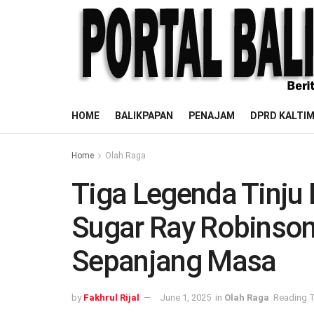
HOME
BALIKPAPAN
PENAJAM
DPRD KALTI
Home
Olah Raga
Tiga Legenda Tinju
Sugar Ray Robinson
Sepanjang Masa
by
Fakhrul Rijal
June 1, 2025
in
Olah Raga
Reading T