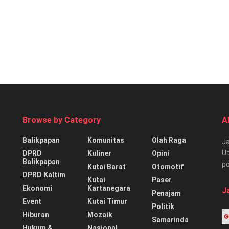
Browse by Category
A
Balikpapan
Komunitas
Olah Raga
Ja
Ut
DPRD
Kuliner
Opini
Balikpapan
p
Kutai Barat
Otomotif
DPRD Kaltim
Kutai
Paser
Ekonomi
Kartanegara
J
Penajam
Event
Kutai Timur
Politik
Hiburan
Mozaik
Samarinda
Hukum &
Nasional