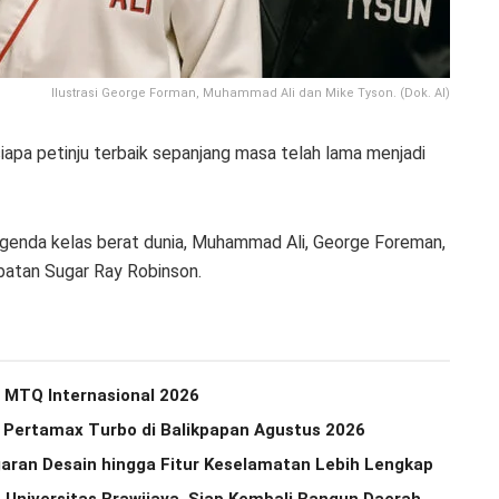
Ilustrasi George Forman, Muhammad Ali dan Mike Tyson. (Dok. AI)
apa petinju terbaik sepanjang masa telah lama menjadi
egenda kelas berat dunia, Muhammad Ali, George Foreman,
atan Sugar Ray Robinson.
di MTQ Internasional 2026
n Pertamax Turbo di Balikpapan Agustus 2026
aran Desain hingga Fitur Keselamatan Lebih Lengkap
 Universitas Brawijaya, Siap Kembali Bangun Daerah